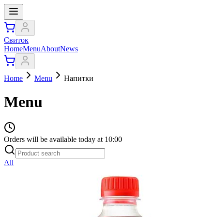
Свиток
Home
Menu
About
News
Home
Menu
Напитки
Menu
Orders will be available today at 10:00
All