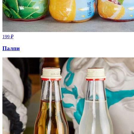
199
₽
Палпи